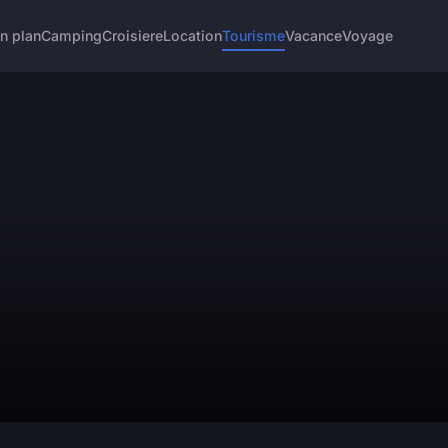
n plan
Camping
Croisiere
Location
Tourisme
Vacance
Voyage